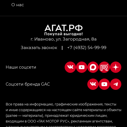
привод — GB AWD, Джи Эль Полный привод —
О нас
GL AWD
M8 — Эм 8 (M8) в комплектациях Джи Эль — GL,
Джи Ти — GT, Джи Икс — GX,
Джи Икс ПРЕМИУМ — GX PREMIUM, ЛАУНЖ —
LOUNGE
г. Иваново, ул. Загородная, 8а
Заказать звонок
|
+7 (4932) 54-99-99
Empow — Эмпау (Empow) в комплектации
Джи Эс — GS, Джи Эль с элементы экстерьера
в спортивном стиле — GL
(S-Style)
Соцсети бренда GAC
Все права на информацию, графические изображения, тексты
и иные содержащиеся на настоящем сайте материалы и объекты
(далее — материалы), принадлежат юридическим лицам,
входящим в ООО «ГАК МОТОР РУС», рекламным агентствам,
а также иным третьим в соответствии с условиями договоров,