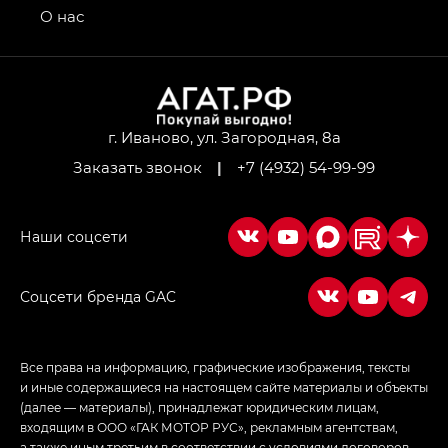
привод — GB AWD, Джи Эль Полный привод —
О нас
GL AWD
M8 — Эм 8 (M8) в комплектациях Джи Эль — GL,
Джи Ти — GT, Джи Икс — GX,
Джи Икс ПРЕМИУМ — GX PREMIUM, ЛАУНЖ —
LOUNGE
г. Иваново, ул. Загородная, 8а
Заказать звонок
|
+7 (4932) 54-99-99
Empow — Эмпау (Empow) в комплектации
Джи Эс — GS, Джи Эль с элементы экстерьера
в спортивном стиле — GL
(S-Style)
Соцсети бренда GAC
Все права на информацию, графические изображения, тексты
и иные содержащиеся на настоящем сайте материалы и объекты
(далее — материалы), принадлежат юридическим лицам,
входящим в ООО «ГАК МОТОР РУС», рекламным агентствам,
а также иным третьим в соответствии с условиями договоров,