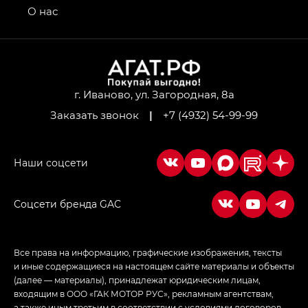
привод — GB AWD, Джи Эль Полный привод —
О нас
GL AWD
M8 — Эм 8 (M8) в комплектациях Джи Эль — GL,
Джи Ти — GT, Джи Икс — GX,
Джи Икс ПРЕМИУМ — GX PREMIUM, ЛАУНЖ —
LOUNGE
г. Иваново, ул. Загородная, 8а
Заказать звонок
|
+7 (4932) 54-99-99
Empow — Эмпау (Empow) в комплектации
Джи Эс — GS, Джи Эль с элементы экстерьера
в спортивном стиле — GL
(S-Style)
Соцсети бренда GAC
Все права на информацию, графические изображения, тексты
и иные содержащиеся на настоящем сайте материалы и объекты
(далее — материалы), принадлежат юридическим лицам,
входящим в ООО «ГАК МОТОР РУС», рекламным агентствам,
а также иным третьим в соответствии с условиями договоров,