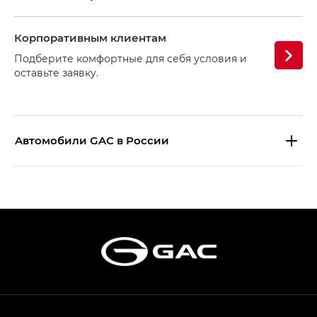
Корпоративным клиентам
Подберите комфортные для себя условия и
оставьте заявку.
Aвтомобили GAC в России
S9 — Эс 9 (S9) в комплектации
Эс Икс ПРЕМИУМ — SX PREMIUM
S7 — Эс 7 (S7) в комплектациях
Эс Икс ПРЕМИУМ — SX PREMIUM, Эс Тэ — ST
HYPTEC HT — Хайптек Эйч Ти (HYPTEC HT)
в комплектации Экс ПРЕМИУМ — EX PREMIUM