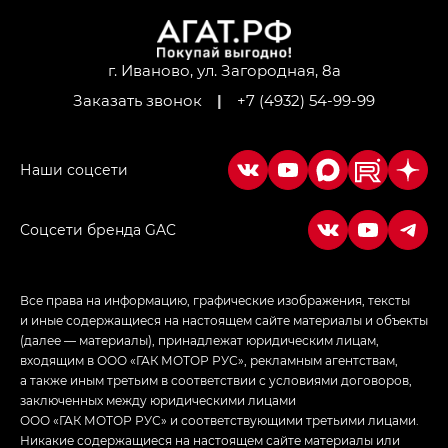
M8 — Эм 8 (M8) в комплектациях Джи Эль — GL,
Джи Ти — GT, Джи Икс — GX,
Джи Икс ПРЕМИУМ — GX PREMIUM, ЛАУНЖ —
LOUNGE
г. Иваново, ул. Загородная, 8а
Заказать звонок
|
+7 (4932) 54-99-99
Empow — Эмпау (Empow) в комплектации
Джи Эс — GS, Джи Эль с элементы экстерьера
в спортивном стиле — GL
(S-Style)
Соцсети бренда GAC
Все права на информацию, графические изображения, тексты
и иные содержащиеся на настоящем сайте материалы и объекты
(далее — материалы), принадлежат юридическим лицам,
входящим в ООО «ГАК МОТОР РУС», рекламным агентствам,
а также иным третьим в соответствии с условиями договоров,
заключенных между юридическими лицами
ООО «ГАК МОТОР РУС» и соответствующими третьими лицами.
Никакие содержащиеся на настоящем сайте материалы или