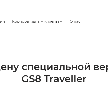
чии
Корпоративным клиентам
О нас
цену cпециальной ве
GS8 Traveller