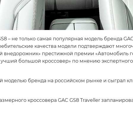
8 – не только самая популярная модель бренда GAC 
ребительские качества модели подтверждают многоч
й внедорожник» престижной премии «Автомобиль года
«Лучший большой кроссовер» по мнению экспертног
ой моделью бренда на российском рынке и сыграл 
мерного кроссовера GAC GS8 Traveller запланирован 