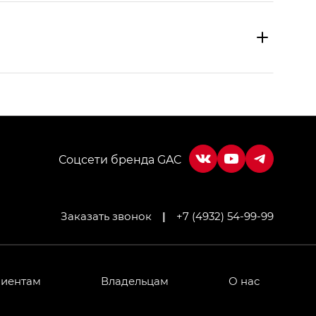
Соцсети бренда GAC
Заказать звонок
|
+7 (4932) 54-99-99
МИУМ — GX PREMIUM, Джи Эти — GT, Джи Эль —
 привод — GB AWD, Джи Эль Полный привод —
лиентам
Владельцам
О нас