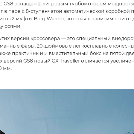
C GS8 оснащен 2-литровым турбомотором мощность
 в паре с 8-ступенчатой автоматической коробкой п
итной муфты Borg Warner, которая в зависимости от
у осями.
угих версий кроссовера — это специальный внедоро
уманные фары, 20-дюймовые легкосплавные колесны
акже практичный и вместительный бокс на пятой две
 версий GS8 новый GX Traveller отличается увеличе
0 мм.