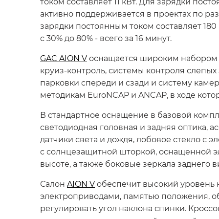
током составляет 11 кВт. Для зарядки пос
активно поддерживается в проектах по ра
зарядки постоянным током составляет 180
с 30% до 80% - всего за 16 минут.
GAC AION V
оснащается широким набором с
круиз-контроль, системы контроля слепых
парковки спереди и сзади и систему каме
методикам EuroNCAP и ANCAP, в ходе кото
В стандартное оснащение в базовой компл
светодиодная головная и задняя оптика, а
датчики света и дождя, лобовое стекло с
с солнцезащитной шторкой, оснащенной э
высоте, а также боковые зеркала заднего
Салон
AION V
обеспечит высокий уровень к
электроприводами, памятью положения, о
регулировать угол наклона спинки. Кросс