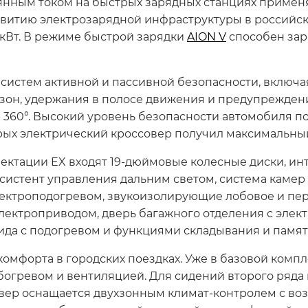
тоянным током на быстрых зарядных станциях примен
звитию электрозарядной инфраструктуры в российс
 кВт. В режиме быстрой зарядки
AION V
способен заря
истем активной и пассивной безопасности, включа
 зон, удержания в полосе движения и предупрежден
р 360°. Высокий уровень безопасности автомобиля п
рых электрический кроссовер получил максимальный
ектации EX входят 19-дюймовые колесные диски, ин
ссистент управления дальним светом, система камер 
 электроподогревом, звукоизолирующие лобовое и п
лектроприводом, дверь багажного отделения с элек
 вида с подогревом и функциями складывания и памя
омфорта в городских поездках. Уже в базовой комп
богревом и вентиляцией. Для сидений второго ряда
овер оснащается двухзонным климат-контролем с воз