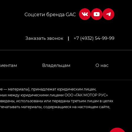
Соцсети бренда GAC
Заказать звонок
|
+7 (4932) 54-99-99
МИУМ — GX PREMIUM, Джи Эти — GT, Джи Эль —
 привод — GB AWD, Джи Эль Полный привод —
лиентам
Владельцам
О нас
ИУМ — GX PREMIUM, ЛАУНЖ — LOUNGE
ее — материалы), принадлежат юридическим лицам,
ченных между юридическими лицами ООО «ГАК МОТОР РУС»
ртивном стиле — GL
(S-Style)
зведены, использованы или переданы третьим лицам в целях
печатывать материалы, содержащиеся на настоящем сайте,