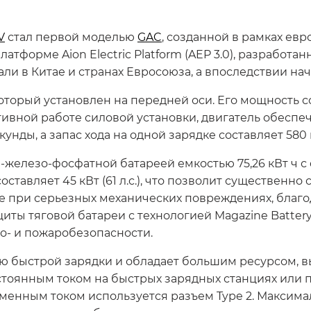
V
стал первой моделью
GAC
, созданной в рамках ев
атформе Aion Electric Platform (AEP 3.0), разработ
ли в Китае и странах Евросоюза, а впоследствии нач
орый установлен на передней оси. Его мощность сост
ивной работе силовой установки, двигатель обеспе
секунды, а запас хода на одной зарядке составляет 580
железо-фосфатной батареей емкостью 75,26 кВт ч с
ставляет 45 кВт (61 л.с.), что позволит существенн
е при серьезных механических повреждениях, благо
иты тяговой батареи с технологией Magazine Battery
о- и пожаробезопасности.
 быстрой зарядки и обладает большим ресурсом, в
стоянным током на быстрых зарядных станциях или
еменным током используется разъем Type 2. Макси