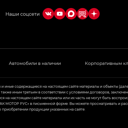
РЕМИУМ — SX PREMIUM, Эс Тэ — ST
T) в комплектации Экс ПРЕМИУМ — EX PREMIUM
— EX, Экс ПРЕМИУМ — EX Premium
Джи Эс 8 ТРЭВЕЛЛЕР — GS8 TRAVELLER, Джи Икс ПРЕ
 Джи Би Передний привод — GB 2WD, Джи Би Полный
Автомобили в наличии
Корпоративным к
ь — GL, Джи Ти — GT, Джи Икс — GX, Джи Икс ПРЕМ
ы и иные содержащиеся на настоящем сайте материалы и объекты (дал
а также иным третьим в соответствии с условиями договоров, заклю
Джи Эс — GS, Джи Эль с элементы экстерьера в спо
я на настоящем сайте материалы или их часть не могут быть воспрои
АК МОТОР РУС» в письменной форме. Вы можете просматривать и рас
о приобретении продукции указанных на сайте.