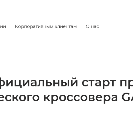
чии
Корпоративным клиентам
О нас
фициальный старт п
еского кроссовера G