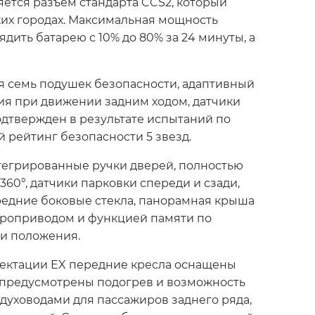
яется разъем стандарта CCS2, который
ких городах. Максимальная мощность
дить батарею с 10% до 80% за 24 минуты, а
я семь подушек безопасности, адаптивный
ия при движении задним ходом, датчики
одтвержден в результате испытаний по
 рейтинг безопасности 5 звезд.
тегрированные ручки дверей, полностью
360°, датчики парковки спереди и сзади,
ередние боковые стекла, панорамная крыша
троприводом и функцией памяти по
ти положения.
лектации EX передние кресла оснащены
 предусмотрены подогрев и возможность
духоводами для пассажиров заднего ряда,