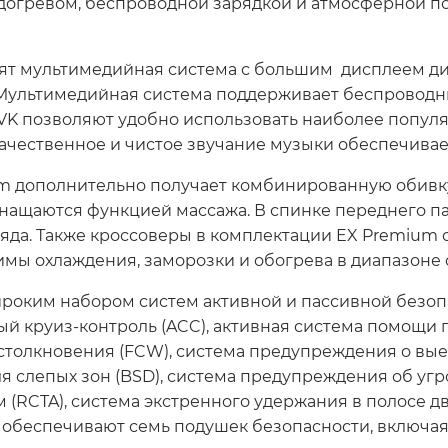
одогревом, беспроводной зарядкой и атмосферной п
ят мультимедийная система с большим дисплеем ди
Мультимедийная система поддерживает беспроводны
 VK позволяют удобно использовать наиболее попу
ачественное и чистое звучание музыки обеспечивае
m дополнительно получает комбинированную обивку 
нащаются функцией массажа. В спинке переднего па
 ряда. Также кроссоверы в комплектации EX Premiu
 охлаждения, заморозки и обогрева в диапазоне от 
оким набором систем активной и пассивной безоп
ный круиз-контроль (ACC), активная система помощи 
толкновения (FCW), система предупреждения о вые
ля слепых зон (BSD), система предупреждения об угр
RCTA), система экстренного удержания в полосе дв
обеспечивают семь подушек безопасности, включа