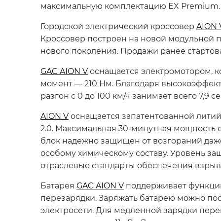
максимальную комплектацию EX Premium.
Городской электрический кроссовер
AION 
Кроссовер построен на новой модульной пл
нового поколения. Продажи ранее стартова
GAC AION V
оснащается электромотором, кот
момент — 210 Нм. Благодаря высокоэффект
разгон с 0 до 100 км/ч занимает всего 7,9 
AION V
оснащается запатентованной литий-
2.0. Максимальная 30-минутная мощность со
блок надежно защищен от возгораний даж
особому химическому составу. Уровень защ
отраслевые стандарты обеспечения взрыв
Батарея
GAC AION V
поддерживает функцию
перезарядки. Заряжать батарею можно по
электросети. Для медленной зарядки пер