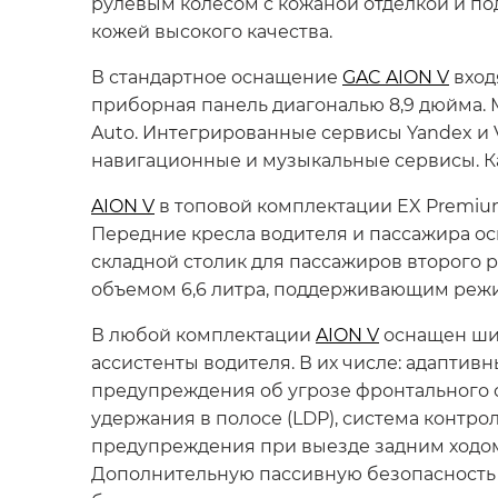
рулевым колесом с кожаной отделкой и п
кожей высокого качества.
В стандартное оснащение
GAC AION V
вход
приборная панель диагональю 8,9 дюйма. 
Auto. Интегрированные сервисы Yandex и
навигационные и музыкальные сервисы. К
AION V
в топовой комплектации EX Premiu
Передние кресла водителя и пассажира ос
складной столик для пассажиров второго
объемом 6,6 литра, поддерживающим режимы
В любой комплектации
AION V
оснащен шир
ассистенты водителя. В их числе: адаптив
предупреждения об угрозе фронтального с
удержания в полосе (LDP), система контро
предупреждения при выезде задним ходом (
Дополнительную пассивную безопасность 