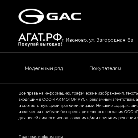
S7 — Эс 7 (S7) в комплектациях Эс Икс П
HYPTEC HT — Хайптек Эйч Ти (HYPTEC H
AION V — Айон Ви в комплектациях Экс 
г. Иваново, ул. Загородная, 8а
GS8 — Джи Эс 8 (GS8) в комплектациях 
GL
GS4 — Джи Эс 4 (GS4) в комплектациях
Модельный ряд
Покупателям
GL AWD
M8 — Эм 8 (M8) в комплектациях Джи Эл
Все права на информацию, графические изображения, текст
входящим в ООО «ГАК МОТОР РУС», рекламным агентствам, 
Empow — Эмпау (Empow) в комплектации 
и соответствующими третьими лицами. Никакие содержащиес
извлечения прибыли без предварительного согласия ООО «Г
для целей личного использования и/или принятия решений 
Правовая информация