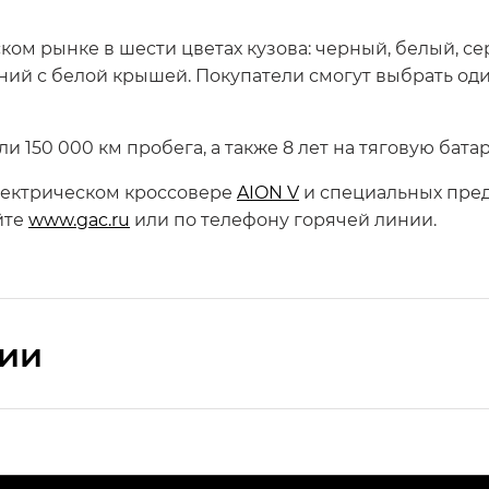
ом рынке в шести цветах кузова: черный, белый, се
ний с белой крышей. Покупатели смогут выбрать оди
ли 150 000 км пробега, а также 8 лет на тяговую бат
ектрическом кроссовере
AION V
и специальных пред
йте
www.gac.ru
или по телефону горячей линии.
сии
ПРЕМИУМ — SX PREMIUM