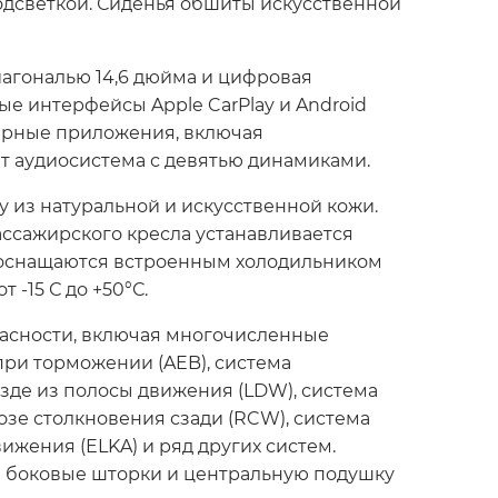
одсветкой. Сиденья обшиты искусственной
агональю 14,6 дюйма и цифровая
е интерфейсы Apple CarPlay и Android
лярные приложения, включая
т аудиосистема с девятью динамиками.
из натуральной и искусственной кожи.
ссажирского кресла устанавливается
m оснащаются встроенным холодильником
-15 С до +50°С.
асности, включая многочисленные
при торможении (AEB), система
зде из полосы движения (LDW), система
озе столкновения сзади (RCW), система
ижения (ELKA) и ряд других систем.
я боковые шторки и центральную подушку