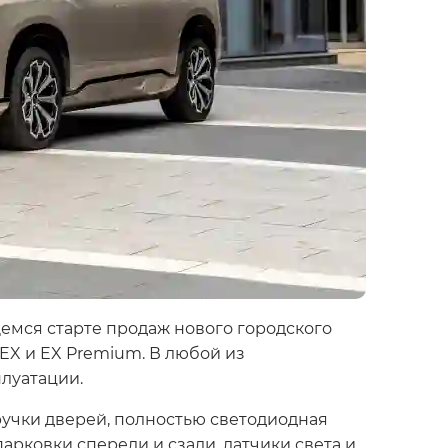
емся старте продаж нового городского
 EX и EX Premium. В любой из
луатации.
учки дверей, полностью светодиодная
парковки спереди и сзади, датчики света и