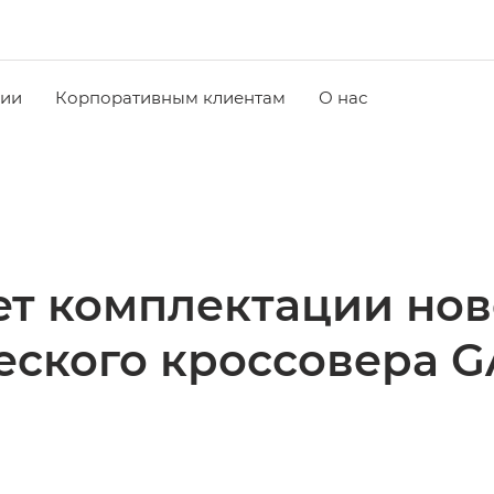
чии
Корпоративным клиентам
О нас
т комплектации нов
еского кроссовера G