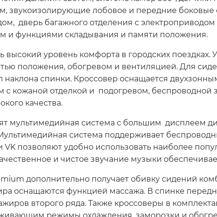
ом, звукоизолирующие лобовое и передние боковые 
м, дверь багажного отделения с электроприводом и
ом и функциями складывания и памяти положения.
ь высокий уровень комфорта в городских поездках.
тью положения, обогревом и вентиляцией. Для сид
л наклона спинки. Кроссовер оснащается двухзонны
м с кожаной отделкой и подогревом, беспроводной 
кого качества.
ят мультимедийная система с большим дисплеем ди
Мультимедийная система поддерживает беспроводны
и VK позволяют удобно использовать наиболее поп
ачественное и чистое звучание музыки обеспечивае
emium дополнительно получает обивку сидений ком
ира оснащаются функцией массажа. В спинке передн
сажиров второго ряда. Также кроссоверы в комплек
живающим режимы охлаждения, заморозки и обогрева 