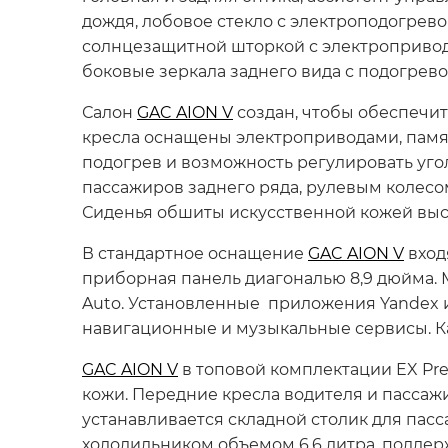
дождя, лобовое стекло с электроподогрев
солнцезащитной шторкой с электроприводо
боковые зеркала заднего вида с подогрев
Салон
GAC AION V
создан, чтобы обеспечит
кресла оснащены электроприводами, памя
подогрев и возможность регулировать уго
пассажиров заднего ряда, рулевым колесо
Сиденья обшиты искусственной кожей высо
В стандартное оснащение
GAC AION V
вход
приборная панель диагональю 8,9 дюйма. 
Auto. Установленные приложения Yandex 
навигационные и музыкальные сервисы. К
GAC AION V
в топовой комплектации EX Pr
кожи. Передние кресла водителя и пассаж
устанавливается складной столик для пас
холодильником объемом 6,6 литра, поддер