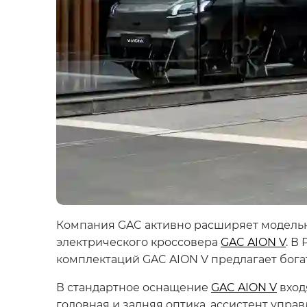
Компания GAC активно расширяет модельн
электрического кроссовера
GAC AION V
. В
комплектаций GAC AION V предлагает бога
В стандартное оснащение
GAC AION V
вход
головная и задняя оптика, ассистент управ