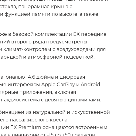
стекла, панорамная крыша с
 функцией памяти по высоте, а также
 Уже в базовой комплектации EX передние
ений второго ряда предусмотрены
м климат-контролем с воздуховодами для
зарядкой и атмосферной подсветкой.
агональю 14,6 дюйма и цифровая
е интерфейсы Apple CarPlay и Android
улярные приложения, включая
т аудиосистема с девятью динамиками.
бинацией из натуральной и искусственной
его пассажирского кресла
тации EX Premium оснащаются встроенным
в диапазоне от -15 до +50 градусов.