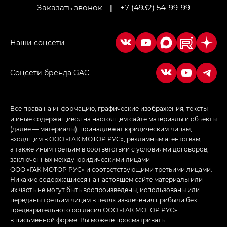
Заказать звонок
|
+7 (4932) 54-99-99
Empow — Эмпау (Empow) в комплектации
Джи Эс — GS, Джи Эль с элементы экстерьера
в спортивном стиле — GL
(S-Style)
Соцсети бренда GAC
Все права на информацию, графические изображения, тексты
и иные содержащиеся на настоящем сайте материалы и объекты
(далее — материалы), принадлежат юридическим лицам,
входящим в ООО «ГАК МОТОР РУС», рекламным агентствам,
а также иным третьим в соответствии с условиями договоров,
заключенных между юридическими лицами
ООО «ГАК МОТОР РУС» и соответствующими третьими лицами.
Никакие содержащиеся на настоящем сайте материалы или
их часть не могут быть воспроизведены, использованы или
переданы третьим лицам в целях извлечения прибыли без
предварительного согласия ООО «ГАК МОТОР РУС»
в письменной форме. Вы можете просматривать