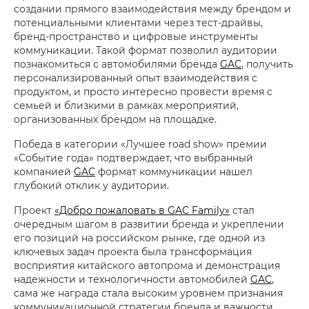
создании прямого взаимодействия между брендом и
потенциальными клиентами через тест-драйвы,
бренд-пространство и цифровые инструменты
коммуникации. Такой формат позволил аудитории
познакомиться с автомобилями бренда
GAC
, получить
персонализированный опыт взаимодействия с
продуктом, и просто интересно провести время с
семьей и близкими в рамках мероприятий,
организованных брендом на площадке.
Победа в категории «Лучшее road show» премии
«Событие года» подтверждает, что выбранный
компанией
GAC
формат коммуникации нашел
глубокий отклик у аудитории.
Проект
«Добро пожаловать в GAC Family»
стал
очередным шагом в развитии бренда и укреплении
его позиций на российском рынке, где одной из
ключевых задач проекта была трансформация
восприятия китайского автопрома и демонстрация
надежности и технологичности автомобилей
GAC
,
сама же награда стала высоким уровнем признания
коммуникационной стратегии бренда и важности