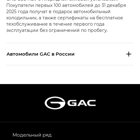
Покупатели первых 100 автомобилей до 31 декабря
2025 года получат в подарок автомобильный
холодильник, а также сертификаты на бесплатное
техобслуживание в течение первого года
эксплуатации без ограничений по пробегу.
Aвтомобили GAC в России
S9 — Эс 9 (S9) в комплектации
Эс Икс ПРЕМИУМ — SX PREMIUM
S7 — Эс 7 (S7) в комплектациях
Эс Икс ПРЕМИУМ — SX PREMIUM, Эс Тэ — ST
HYPTEC HT — Хайптек Эйч Ти (HYPTEC HT)
в комплектации Экс ПРЕМИУМ — EX PREMIUM
AION V — Айон Ви в комплектациях Экс — EX,
Модельный ряд