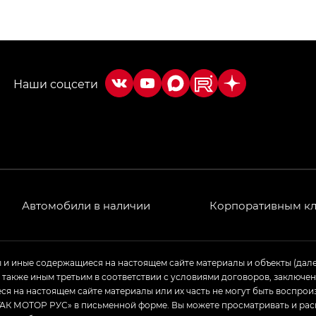
ПРЕМИУМ — SX PREMIUM
РЕМИУМ — SX PREMIUM, Эс Тэ — ST
T) в комплектации Экс ПРЕМИУМ — EX PREMIUM
— EX, Экс ПРЕМИУМ — EX Premium
Джи Эс 8 ТРЭВЕЛЛЕР — GS8 TRAVELLER, Джи Икс ПРЕ
 Джи Би Передний привод — GB 2WD, Джи Би Полный
Автомобили в наличии
Корпоративным к
ь — GL, Джи Ти — GT, Джи Икс — GX, Джи Икс ПРЕМ
ы и иные содержащиеся на настоящем сайте материалы и объекты (дал
а также иным третьим в соответствии с условиями договоров, заклю
Джи Эс — GS, Джи Эль с элементы экстерьера в спо
я на настоящем сайте материалы или их часть не могут быть воспрои
АК МОТОР РУС» в письменной форме. Вы можете просматривать и рас