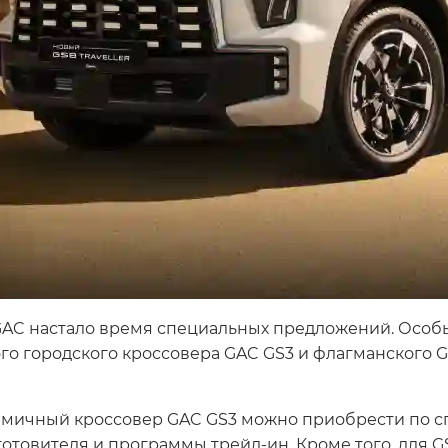
а GAC настало время специальных предложений. Осо
ого городского кроссовера GAC GS3 и флагманского 
инамичный кроссовер GAC GS3 можно приобрести по с
отовителя и программы трейд-ин. Кроме того, для GS3