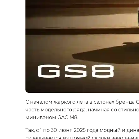
С началом жаркого лета в салонах бренд
часть модельного ряда, начиная со стильн
минивэном GAC M8.
Так, с 1 по 30 июня 2025 года модный и д
складывается из прямой скидки завода-изг