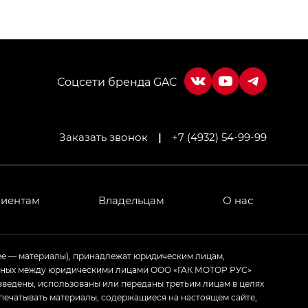
Соцсети бренда GAC
Заказать звонок
|
+7 (4932) 54-99-99
МИУМ — GX PREMIUM, Джи Эти — GT, Джи Эль —
 привод — GB AWD, Джи Эль Полный привод —
лиентам
Владельцам
О нас
ИУМ — GX PREMIUM, ЛАУНЖ — LOUNGE
ее — материалы), принадлежат юридическим лицам,
ченных между юридическими лицами ООО «ГАК МОТОР РУС»
ртивном стиле — GL
(S-Style)
зведены, использованы или переданы третьим лицам в целях
печатывать материалы, содержащиеся на настоящем сайте,