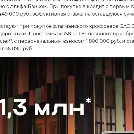
о с Альфа-Банком. При покупке в кредит с первым в
49 000 руб., эффективная ставка на оставшуюся сумм
ствуют при покупке флагманского кроссовера GAC 
дорожник». Программа «GS8 за 1,8» позволит приобр
ей*, с первоначальным взносом 1 800 000 руб. и ста
т 36 090 руб.