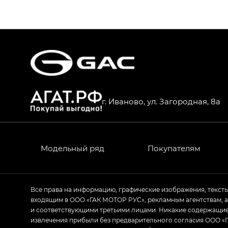
S9 — Эс 9 (S9) в комплектации Эс Икс 
S7 — Эс 7 (S7) в комплектациях Эс Икс П
HYPTEC HT — Хайптек Эйч Ти (HYPTEC H
AION V — Айон Ви в комплектациях Экс 
г. Иваново, ул. Загородная, 8а
GS8 — Джи Эс 8 (GS8) в комплектациях 
GL
GS4 — Джи Эс 4 (GS4) в комплектациях
Модельный ряд
Покупателям
GL AWD
M8 — Эм 8 (M8) в комплектациях Джи Эл
Все права на информацию, графические изображения, текст
входящим в ООО «ГАК МОТОР РУС», рекламным агентствам, 
Empow — Эмпау (Empow) в комплектации 
и соответствующими третьими лицами. Никакие содержащиес
извлечения прибыли без предварительного согласия ООО «Г