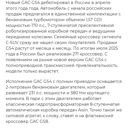
Новый GAC GS4 дебютировал в России в апреле
этого года года. Автомобиль с начала российских
продаж предлагался в единственной комплектации с
бензиновым турбомотором объемом 1,5T GDI
мощностью 170 л.с., 7-ступенчатой преселективной
роботизированной коробкой передач и ведущими
передними колесами. Семейный кроссовер сегмента
С-SUV сразу же нашел своих покупателей. Продажи
GS4 растут от месяца к месяцу. По итогам июля 2025
года в России был реализован 271 кроссовер. С
появлением на рынке новой версии GAC GS4 с
полноприводной трансмиссией привлекательность
модели только вырастет.
Исполнение GAC GS4 с полным приводом оснащается
2-литровым бензиновым двигателем, который
развивает 231 л.с. мощности и 380 Нм крутящего
момента. В паре с этим двигателем работает
классическая гидротрансформаторная 8-ступенчатая
автоматическая коробка передач Aisin. Точно такой же
силовой агрегат, к слову, ставят и на флагманский
кроссовер GAC GS8.