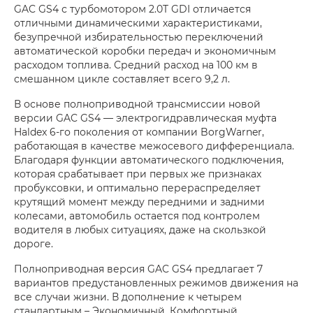
GAC GS4 с турбомотором 2.0T GDI отличается
отличными динамическими характеристиками,
безупречной избирательностью переключений
автоматической коробки передач и экономичным
расходом топлива. Средний расход на 100 км в
смешанном цикле составляет всего 9,2 л.
В основе полноприводной трансмиссии новой
версии GAC GS4 — электрогидравлическая муфта
Haldex 6-го поколения от компании BorgWarner,
работающая в качестве межосевого дифференциала.
Благодаря функции автоматического подключения,
которая срабатывает при первых же признаках
пробуксовки, и оптимально перераспределяет
крутящий момент между передними и задними
колесами, автомобиль остается под контролем
водителя в любых ситуациях, даже на скользкой
дороге.
Полноприводная версия GAC GS4 предлагает 7
вариантов предустановленных режимов движения на
все случаи жизни. В дополнение к четырем
стандартным – Экономичный, Комфортный,