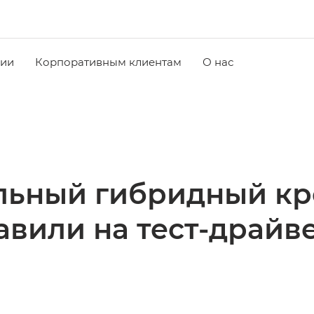
чии
Корпоративным клиентам
О нас
ьный гибридный кр
авили на тест-драйве