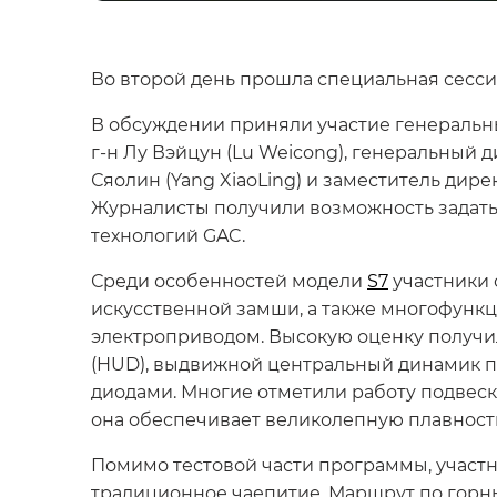
Во второй день прошла специальная сессия
В обсуждении приняли участие генеральный
г-н Лу Вэйцун (Lu Weicong), генеральный д
Сяолин (Yang XiaoLing) и заместитель ди
Журналисты получили возможность задат
технологий GAC.
Среди особенностей модели
S7
участники 
искусственной замши, а также многофункц
электроприводом. Высокую оценку получи
(HUD), выдвижной центральный динамик п
диодами. Многие отметили работу подвеск
она обеспечивает великолепную плавность
Помимо тестовой части программы, участн
традиционное чаепитие. Маршрут по горн