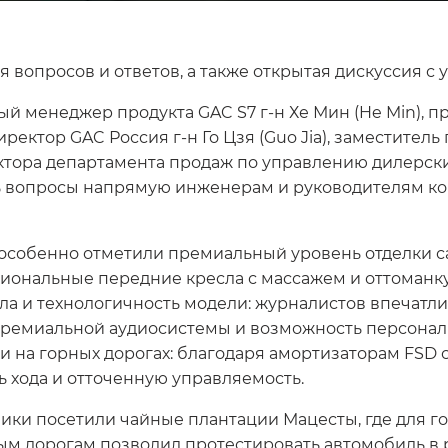
 вопросов и ответов, а также открытая дискуссия с 
 менеджер продукта GAC S7 г-н Хе Мин (He Min), пр
иректор GAC Россия г-н Го Цзя (Guo Jia), заместител
ректора департамента продаж по управлению дилерс
ь вопросы напрямую инженерам и руководителям ко
особенно отметили премиальный уровень отделки с
иональные передние кресла с массажем и оттоманку
ла и технологичность модели: журналистов впечат
ремиальной аудиосистемы и возможность персонали
и на горных дорогах: благодаря амортизаторам FSD 
 хода и отточенную управляемость.
ики посетили чайные плантации Мацесты, где для го
ым дорогам позволил протестировать автомобиль в 