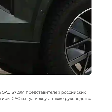
а
GAC S7
для представителей российских
иры GAC из Гуанчжоу, а также руководство