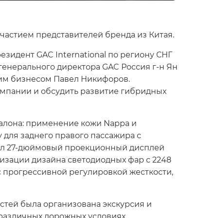
участием представителей бренда из Китая.
езидент GAC International по региону СНГ
ь генерального директора GAC Россия г-н Ян
ким бизнесом Павел Никифоров.
мпании и обсудить развитие гибридных
алона: применение кожи Nappa и
 для заднего правого пассажира с
лил 27-дюймовый проекционный дисплей
зации дизайна светодиодных фар с 2248
с прогрессивной регулировкой жесткости,
стей была организована экскурсия и
различных дорожных условиях.