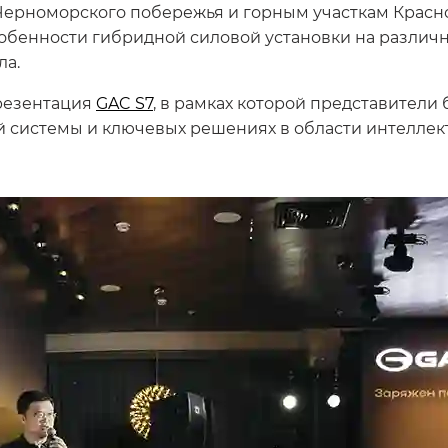
ерноморского побережья и горным участкам Красно
обенности гибридной силовой установки на различны
ла.
резентация
GAC S7
, в рамках которой представители
й системы и ключевых решениях в области интеллек