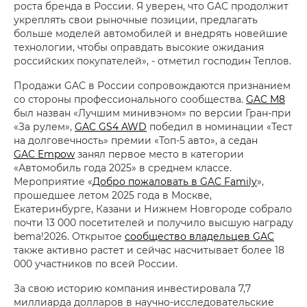
роста бренда в России. Я уверен, что GAC продолжит
укреплять свои рыночные позиции, предлагать
больше моделей автомобилей и внедрять новейшие
технологии, чтобы оправдать высокие ожидания
российских покупателей», - отметил господин Теплов.
Продажи GAC в России сопровождаются признанием
со стороны профессионального сообщества.
GAC M8
был назван «Лучшим минивэном» по версии Гран-при
«За рулем»,
GAC GS4 AWD
победил в номинации «Тест
на долговечность» премии «Топ-5 авто», а седан
GAC Empow
занял первое место в категории
«Автомобиль года 2025» в среднем классе.
Мероприятие «
Добро пожаловать в GAC Family
»,
прошедшее летом 2025 года в Москве,
Екатеринбурге, Казани и Нижнем Новгороде собрало
почти 13 000 посетителей и получило высшую награду
bema!2026. Открытое
сообщество владельцев GAC
также активно растет и сейчас насчитывает более 18
000 участников по всей России.
За свою историю компания инвестировала 7,7
миллиарда долларов в научно-исследовательские