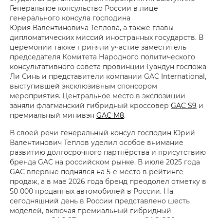
Генеральное консульство России в лице
генерального консула господина
Юрия Валентиновича Теплова, а также главы
дипломатических миссий иностранных государств. В
церемонии также приняли участие заместитель
председателя Комитета Народного политического
консультативного совета провинции Гуандун госпожа
Ли Синь и представители компании GAC International,
выступившей эксклюзивным спонсором
мероприятия. Центральное место в экспозиции
заняли флагманский гибридный кроссовер
GAC S9
и
премиальный минивэн
GAC M8
.
В своей речи генеральный консул господин Юрий
Валентинович Теплов уделил особое внимание
развитию долгосрочного партнёрства и присутствию
бренда GAC на российском рынке. В июле 2025 года
GAC впервые поднялся на 5-е место в рейтинге
продаж, а в мае 2026 года бренд преодолел отметку в
50 000 проданных автомобилей в России. На
сегодняшний день в России представлено шесть
моделей, включая премиальный гибридный