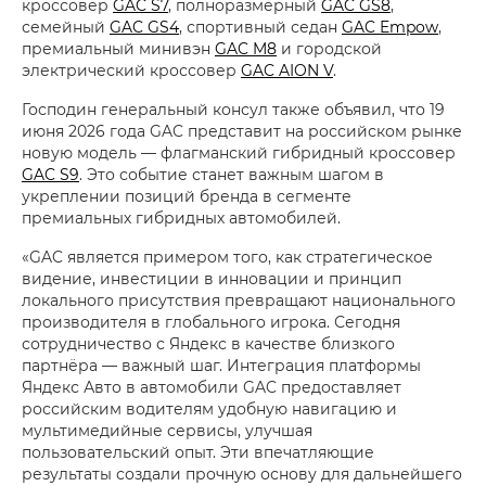
кроссовер
GAC S7
, полноразмерный
GAC GS8
,
семейный
GAC GS4
, спортивный седан
GAC Empow
,
премиальный минивэн
GAC M8
и городской
электрический кроссовер
GAC AION V
.
Господин генеральный консул также объявил, что 19
июня 2026 года GAC представит на российском рынке
новую модель — флагманский гибридный кроссовер
GAC S9
. Это событие станет важным шагом в
укреплении позиций бренда в сегменте
премиальных гибридных автомобилей.
«GAC является примером того, как стратегическое
видение, инвестиции в инновации и принцип
локального присутствия превращают национального
производителя в глобального игрока. Сегодня
сотрудничество с Яндекс в качестве близкого
партнёра — важный шаг. Интеграция платформы
Яндекс Авто в автомобили GAC предоставляет
российским водителям удобную навигацию и
мультимедийные сервисы, улучшая
пользовательский опыт. Эти впечатляющие
результаты создали прочную основу для дальнейшего